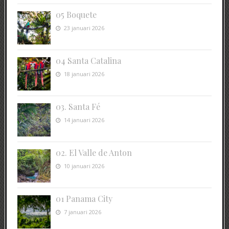
05 Boquete
23 januari 2026
04 Santa Catalina
18 januari 2026
03. Santa Fé
14 januari 2026
02. El Valle de Anton
10 januari 2026
01 Panama City
7 januari 2026