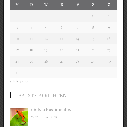
M
D
W
D
V
Z
Z
1
2
3
4
5
6
7
8
9
10
11
12
13
14
15
16
17
18
19
20
21
22
23
24
25
26
27
28
29
30
31
« feb
jan »
LAATSTE BERICHTEN
06 Isla Bastimentos
31 januari 2026