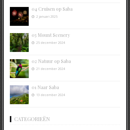
04 Cruisen op Saba
2 januari 2025
03 Mount Scenery
25 december 2024
02 Natuur op Saba
21 december 2024
01 Naar Saba
13 december 2024
CATEGORIEËN