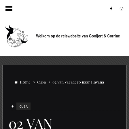
faceboo
in
Home
>
Cuba
>
02 Van Varadero naar Havana
CUBA
02 VAN