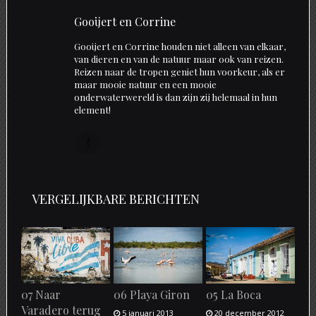
Gooijert en Corrine
Gooijert en Corrine houden niet alleen van elkaar,
van dieren en van de natuur maar ook van reizen.
Reizen naar de tropen geniet hun voorkeur, als er
maar mooie natuur en een mooie
onderwaterwereld is dan zijn zij helemaal in hun
element!
Follow
us
on
Faceboek
VERGELIJKBARE BERICHTEN
07 Naar
06 Playa Giron
05 La Boca
Varadero terug
5 januari 2013
20 december 2012