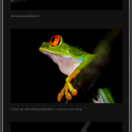
Roodoogmakikikker
Close up rRoodoogmakikikker, red eye tree frog