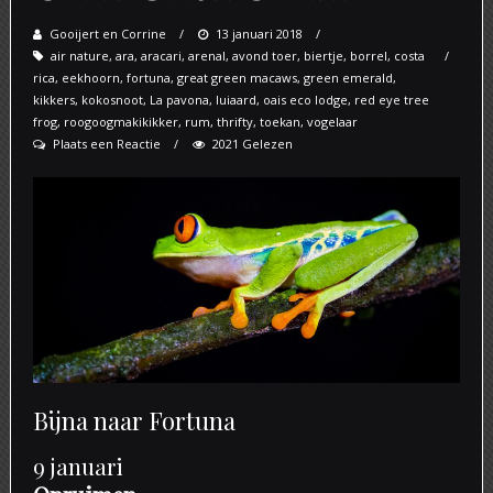
Gooijert en Corrine
Posted
13 januari 2018
air nature
,
ara
,
aracari
,
arenal
on
,
avond toer
,
biertje
,
borrel
,
costa
rica
,
eekhoorn
,
fortuna
,
great green macaws
,
green emerald
,
kikkers
,
kokosnoot
,
La pavona
,
luiaard
,
oais eco lodge
,
red eye tree
frog
,
roogoogmakikikker
,
rum
,
thrifty
,
toekan
,
vogelaar
Plaats een Reactie
2021 Gelezen
Bijna naar Fortuna
9 januari