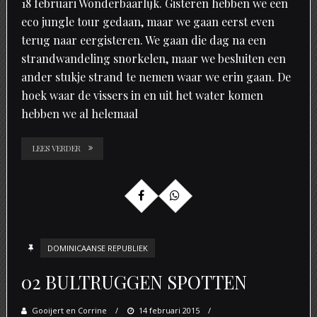
18 februari Wonderbaarlijk. Gisteren hebben we een
eco jungle tour gedaan, maar we gaan eerst even
terug naar eergisteren. We gaan die dag na een
strandwandeling snorkelen, maar we besluiten een
ander stukje strand te nemen waar we erin gaan. De
hoek waar de vissers in en uit het water komen
hebben we al helemaal
LEES VERDER
DOMINICAANSE REPUBLIEK
02 BULTRUGGEN SPOTTEN
Gooijert en Corrine
Posted
14 februari 2015