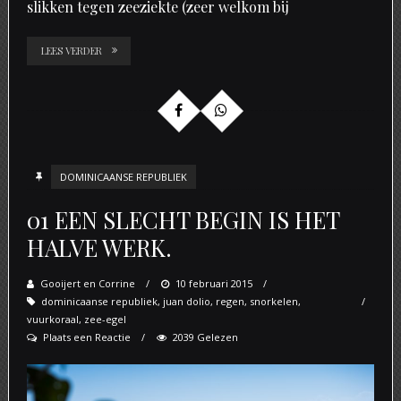
slikken tegen zeeziekte (zeer welkom bij
LEES VERDER
DOMINICAANSE REPUBLIEK
01 EEN SLECHT BEGIN IS HET
HALVE WERK.
Gooijert en Corrine
Posted
10 februari 2015
dominicaanse republiek
,
juan dolio
on
,
regen
,
snorkelen
,
vuurkoraal
,
zee-egel
Plaats een Reactie
2039 Gelezen