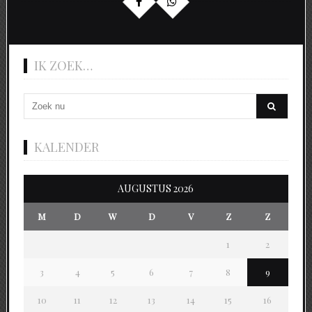
IK ZOEK…
KALENDER
AUGUSTUS 2026
M
D
W
D
V
Z
Z
1
2
3
4
5
6
7
8
9
10
11
12
13
14
15
16