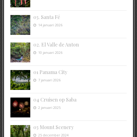
03. Santa Fé
14 januari 2026
02. El Valle de Anton
10 januari 2026
01 Panama City
7 januari 2026
04 Cruisen op Saba
2 januari 2025
03 Mount Scenery
25 december 2024