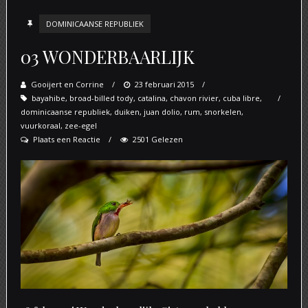
DOMINICAANSE REPUBLIEK
03 WONDERBAARLIJK
Gooijert en Corrine
Posted
23 februari 2015
bayahibe
,
broad-billed tody
,
on
catalina
,
chavon rivier
,
cuba libre
,
dominicaanse republiek
,
duiken
,
juan dolio
,
rum
,
snorkelen
,
vuurkoraal
,
zee-egel
Plaats een Reactie
2501 Gelezen