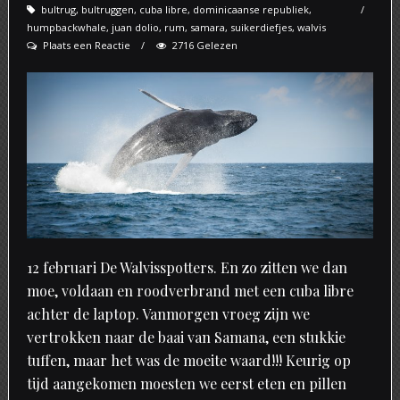
bultrug
,
bultruggen
,
cuba libre
on
,
dominicaanse republiek
,
humpbackwhale
,
juan dolio
,
rum
,
samara
,
suikerdiefjes
,
walvis
Plaats een Reactie
2716 Gelezen
12 februari De Walvisspotters. En zo zitten we dan
moe, voldaan en roodverbrand met een cuba libre
achter de laptop. Vanmorgen vroeg zijn we
vertrokken naar de baai van Samana, een stukkie
tuffen, maar het was de moeite waard!!! Keurig op
tijd aangekomen moesten we eerst eten en pillen