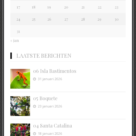
17
18
19
20
21
22
23
24
25
26
27
28
29
30
31
« jan
LAATSTE BERICHTEN
06 Isla Bastimentos
31 januari 2026
05 Boquete
23 januari 2026
04 Santa Catalina
18 januari 2026