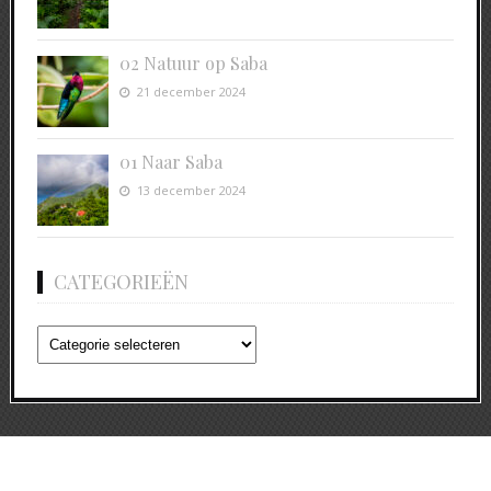
02 Natuur op Saba
21 december 2024
01 Naar Saba
13 december 2024
CATEGORIEËN
Categorieën