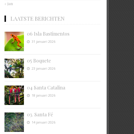
« jan
LAATSTE BERICHTEN
06 Isla Bastimentos
31 januari 2026
05 Boquete
23 januari 2026
04 Santa Catalina
18 januari 2026
03. Santa Fé
14 januari 2026