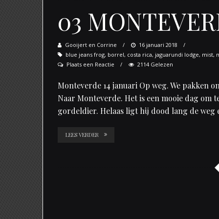
03 MONTEVER
Gooijert en Corrine
Posted
16 januari 2018
blue jeans frog
,
borrel
,
costa rica
on
,
jaguarundi lodge
,
mist
,
Plaats een Reactie
2114 Gelezen
Monteverde 14 januari Op weg. We pakken onz
Naar Monteverde. Het is een mooie dag om te 
gordeldier. Helaas ligt hij dood lang de weg
LEES VERDER