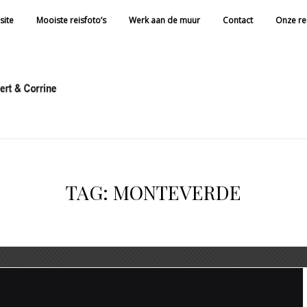
site
Mooiste reisfoto’s
Werk aan de muur
Contact
Onze re
TAG:
MONTEVERDE