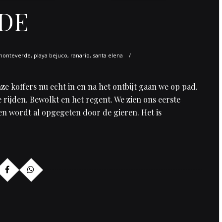
DE
monteverde
,
playa bejuco
,
ranario
,
santa elena
e koffers nu echt in en na het ontbijt gaan we op pad.
rijden. Bewolkt en het regent. We zien ons eerste
 en wordt al opgegeten door de gieren. Het is