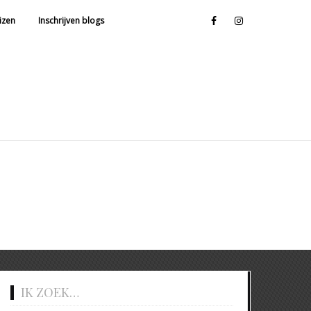
facebook
instagram
izen
Inschrijven blogs
IK ZOEK…