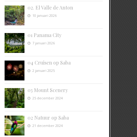
02. El Valle de Anton
10 januari 2026
01 Panama City
7 januari 2026
04 Cruisen op Saba
2 januari 2025
03 Mount Scenery
25 december 2024
02 Natuur op Saba
21 december 2024