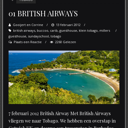
01 BRITISH AIRWAYS
Gooijert en Corrine
Posted
13 februari 2012
british airways
,
buccoo
,
carib
on
,
guesthouse
,
klein tobago
,
millers
guesthouse
,
sundayschool
,
tobago
Plaats een Reactie
2260 Gelezen
7 februari 2012 British Airway Met British Airways
vliegen we naar Tobago. We hebben een overstap in