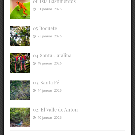
06 Isla Bastimentos
31 januari 2026
05 Boquete
23 januari 2026
04 Santa Catalina
18 januari 2026
03. Santa Fé
14 januari 2026
02. El Valle de Anton
10 januari 2026