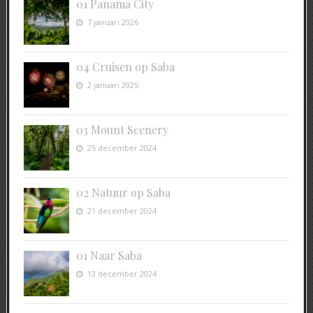
01 Panama City
7 januari 2026
04 Cruisen op Saba
2 januari 2025
03 Mount Scenery
25 december 2024
02 Natuur op Saba
21 december 2024
01 Naar Saba
13 december 2024