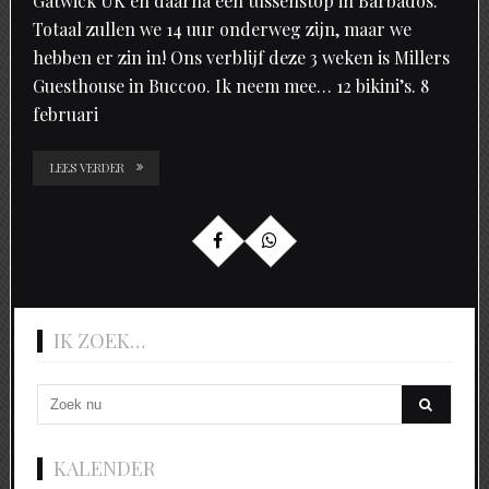
Gatwick UK en daarna een tussenstop in Barbados.
Totaal zullen we 14 uur onderweg zijn, maar we
hebben er zin in! Ons verblijf deze 3 weken is Millers
Guesthouse in Buccoo. Ik neem mee… 12 bikini’s. 8
februari
LEES VERDER
IK ZOEK…
KALENDER