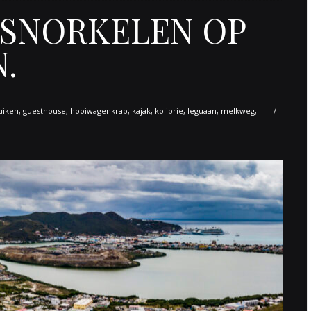
 SNORKELEN OP
.
uiken
,
guesthouse
,
hooiwagenkrab
,
kajak
,
kolibrie
,
leguaan
,
melkweg
,