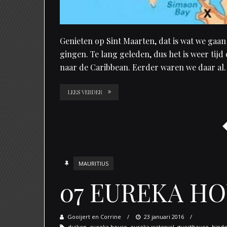
Genieten op Sint Maarten, dat is wat we gaan 
gingen. Te lang geleden, dus het is weer tij
naar de Caribbean. Eerder waren we daar al
LEES VERDER
MAURITIUS
07 EUREKA H
Gooijert en Corrine
Posted
23 januari 2016
duiken
,
eureka house
,
eureka waterval
on
,
guesthouse
,
hind