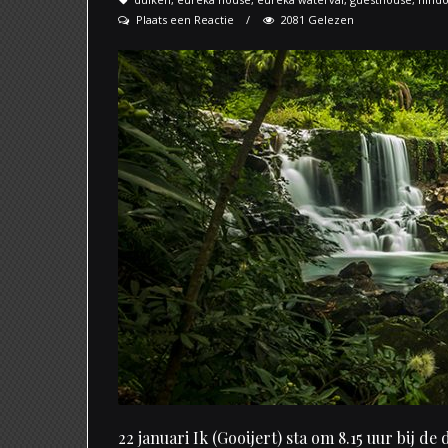
Plaats een Reactie
2081 Gelezen
22 januari Ik (Gooijert) sta om 8.15 uur bij de 