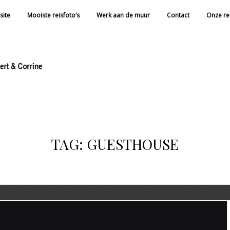
site
Mooiste reisfoto’s
Werk aan de muur
Contact
Onze re
TAG:
GUESTHOUSE