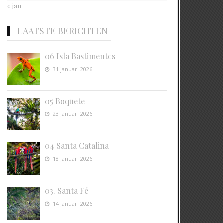
« jan
LAATSTE BERICHTEN
06 Isla Bastimentos
31 januari 2026
05 Boquete
23 januari 2026
04 Santa Catalina
18 januari 2026
03. Santa Fé
14 januari 2026