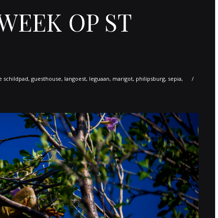
 WEEK OP ST
 schildpad
,
guesthouse
,
langoest
,
leguaan
,
marigot
,
philipsburg
,
sepia
,