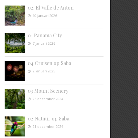
02. El Valle de Anton
10 januari 2026
01 Panama City
7 januari 2026
04 Cruisen op Saba
2 januari 2025
03 Mount Scenery
25 december 2024
02 Natuur op Saba
21 december 2024