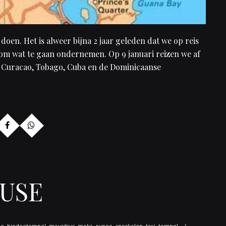
doen. Het is alweer bijna 2 jaar geleden dat we op reis
d om wat te gaan ondernemen. Op 9 januari reizen we af
. Curacao, Tobago, Cuba en de Dominicaanse
OUSE
oe
,
hindoetempel
,
mauritius
,
moka
,
rupee
,
snorkelen
,
taxi
,
tempel