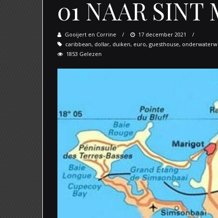
01 NAAR SINT
Gooijert en Corrine
Posted
17 december 2021
caribbean
,
dollar
,
duiken
,
euro
on
,
guesthouse
,
onderwaterw
1853 Gelezen