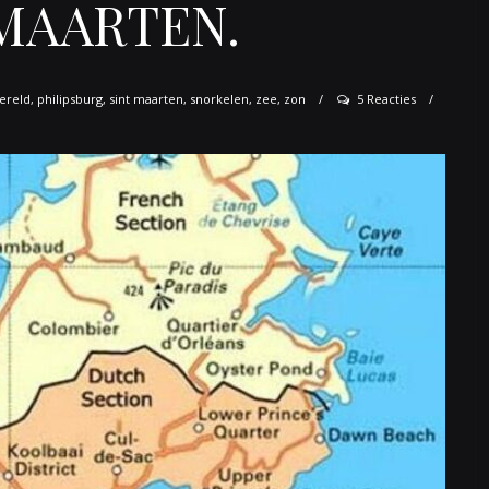
 MAARTEN.
ereld
,
philipsburg
,
sint maarten
,
snorkelen
,
zee
,
zon
5 Reacties