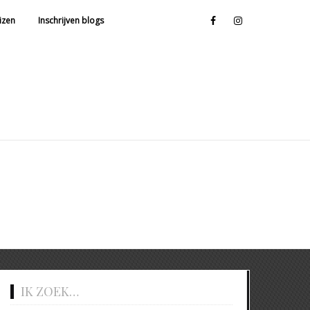
facebook
instagram
izen
Inschrijven blogs
IK ZOEK…