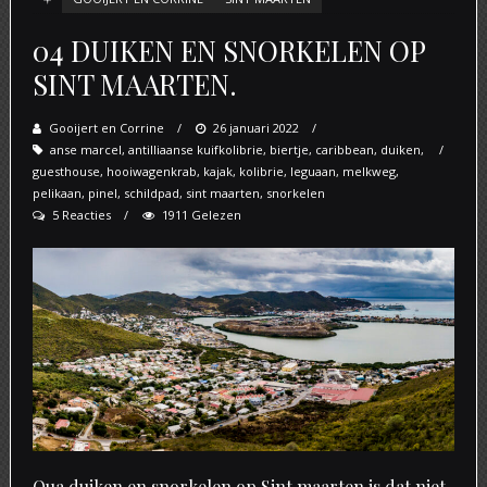
04 DUIKEN EN SNORKELEN OP
SINT MAARTEN.
Gooijert en Corrine
Posted
26 januari 2022
anse marcel
,
antilliaanse kuifkolibrie
on
,
biertje
,
caribbean
,
duiken
,
guesthouse
,
hooiwagenkrab
,
kajak
,
kolibrie
,
leguaan
,
melkweg
,
pelikaan
,
pinel
,
schildpad
,
sint maarten
,
snorkelen
5 Reacties
1911 Gelezen
Qua duiken en snorkelen op Sint maarten is dat niet