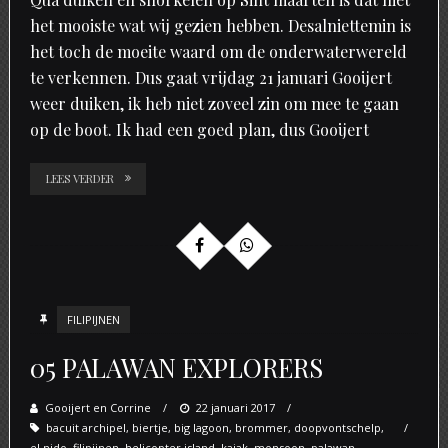
het mooiste wat wij gezien hebben. Desalniettemin is
het toch de moeite waard om de onderwaterwereld
te verkennen. Dus gaat vrijdag 21 januari Gooijert
weer duiken, ik heb niet zoveel zin om mee te gaan
op de boot. Ik had een goed plan, dus Gooijert
LEES VERDER
FILIPIJNEN
05 PALAWAN EXPLORERS
Gooijert en Corrine
Posted
22 januari 2017
bacuit archipel
,
biertje
,
big lagoon
on
,
brommer
,
doopvontschelp
,
el nido
,
filipijnen
,
helicopter island
,
kajak
,
monsoon
,
palawan
,