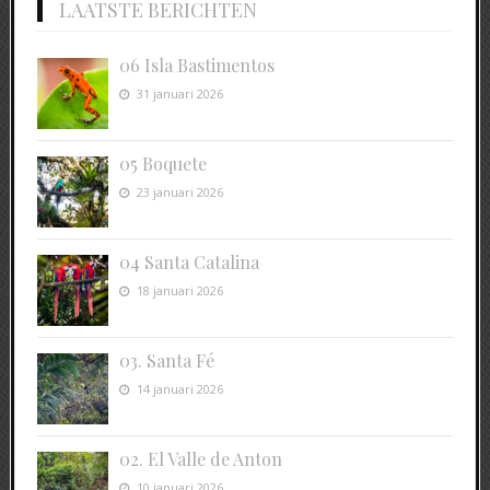
LAATSTE BERICHTEN
06 Isla Bastimentos
31 januari 2026
05 Boquete
23 januari 2026
04 Santa Catalina
18 januari 2026
03. Santa Fé
14 januari 2026
02. El Valle de Anton
10 januari 2026