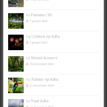
01 Panama City
7 januari 2026
04 Cruisen op Saba
2 januari 2025
03 Mount Scenery
25 december 2024
02 Natuur op Saba
21 december 2024
01 Naar Saba
13 december 2024