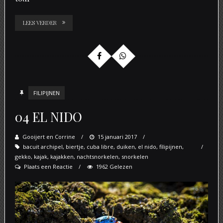
LEES VERDER
FILIPIJNEN
04 EL NIDO
Gooijert en Corrine
Posted
15 januari 2017
bacuit archipel
,
biertje
,
cuba libre
on
,
duiken
,
el nido
,
filipijnen
,
gekko
,
kajak
,
kajakken
,
nachtsnorkelen
,
snorkelen
Plaats een Reactie
1962 Gelezen