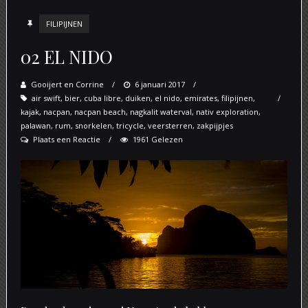
FILIPIJNEN
02 EL NIDO
Gooijert en Corrine
Posted
6 januari 2017
air swift
,
bier
,
cuba libre
,
duiken
on
,
el nido
,
emirates
,
filipijnen
,
kajak
,
nacpan
,
nacpan beach
,
nagkalit waterval
,
nativ exploration
,
palawan
,
rum
,
snorkelen
,
tricycle
,
veersterren
,
zakpijpjes
Plaats een Reactie
1961 Gelezen