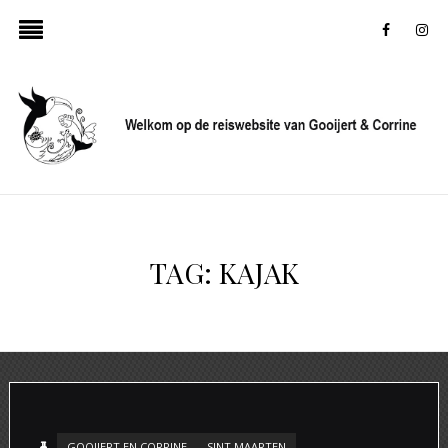
faceboo
in
TAG:
KAJAK
GOOIJERT EN CORRINE
SINT MAARTEN