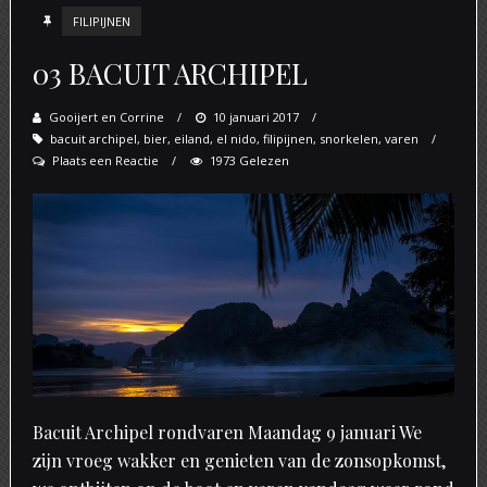
FILIPIJNEN
03 BACUIT ARCHIPEL
Gooijert en Corrine
Posted
10 januari 2017
bacuit archipel
,
bier
,
eiland
,
on
el nido
,
filipijnen
,
snorkelen
,
varen
Plaats een Reactie
1973 Gelezen
Bacuit Archipel rondvaren Maandag 9 januari We
zijn vroeg wakker en genieten van de zonsopkomst,