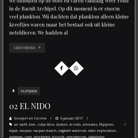
we ontbijten op de boot en varen vandaag weer rond
in de Bacuit Archipel. Op dit moment is er enorm
veel plankton. Wij dachten dat plankton alleen kleine
kreeftjes waren maar het bestaat ook uit kleine
neteldieren. We hadden al
LEES VERDER
FILIPIJNEN
02 EL NIDO
Gooijert en Corrine
Posted
6 januari 2017
air swift
,
bier
,
cuba libre
,
duiken
on
,
el nido
,
emirates
,
filipijnen
,
kajak
,
nacpan
,
nacpan beach
,
nagkalit waterval
,
nativ exploration
,
palawan
,
rum
,
snorkelen
,
tricycle
,
veersterren
,
zakpijpjes