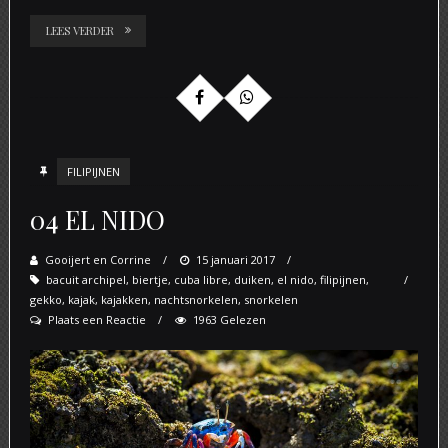
LEES VERDER
FILIPIJNEN
04 EL NIDO
Gooijert en Corrine
Posted
15 januari 2017
bacuit archipel
,
biertje
,
cuba libre
on
,
duiken
,
el nido
,
filipijnen
,
gekko
,
kajak
,
kajakken
,
nachtsnorkelen
,
snorkelen
Plaats een Reactie
1963 Gelezen