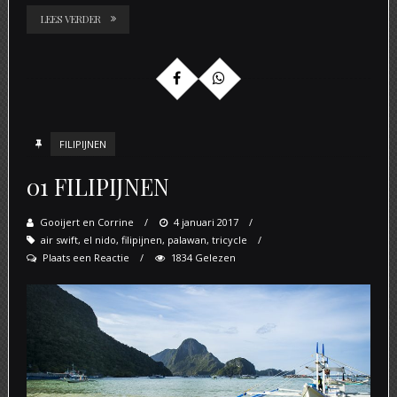
LEES VERDER
FILIPIJNEN
01 FILIPIJNEN
Gooijert en Corrine
Posted
4 januari 2017
air swift
,
el nido
,
filipijnen
,
palawan
on
,
tricycle
Plaats een Reactie
1834 Gelezen