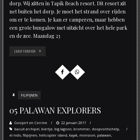
dorp. Wij zitten in Tapik Beach resort. Dit resort zit
net buiten het dorp. Je moet het strand over rijden
om er te komen. Je kan er camperen, maar hebben
een grote bungalow met uitzicht over het hele park
en de zee. Maandag 23
LEES VERDER
FILIPIJNEN
05 PALAWAN EXPLORERS
Gooijert en Corrine
Posted
22 januari 2017
bacuit archipel
,
biertje
,
big lagoon
on
,
brommer
,
doopvontschelp
,
el nido
,
filipijnen
,
helicopter island
,
kajak
,
monsoon
,
palawan
,