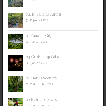
02. El Valle de Anton
10 januari 2026
01 Panama City
7 januari 2026
04 Cruisen op Saba
2 januari 2025
03 Mount Scenery
25 december 2024
02 Natuur op Saba
21 december 2024