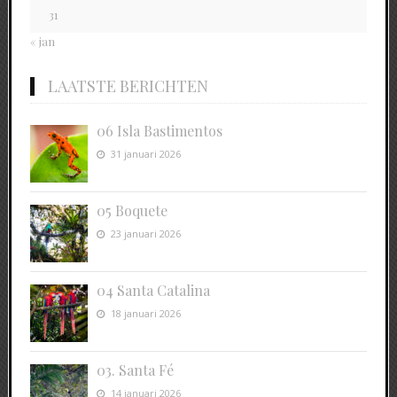
31
« jan
LAATSTE BERICHTEN
06 Isla Bastimentos
31 januari 2026
05 Boquete
23 januari 2026
04 Santa Catalina
18 januari 2026
03. Santa Fé
14 januari 2026