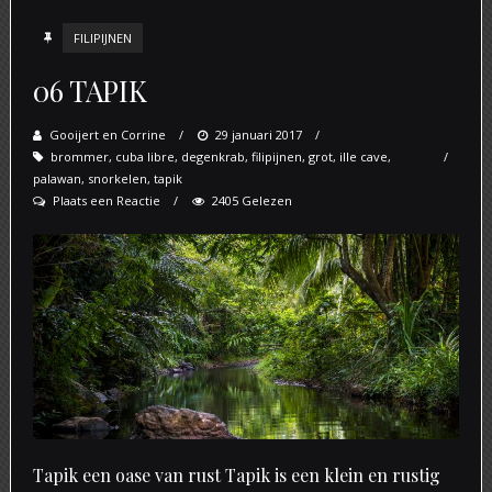
FILIPIJNEN
06 TAPIK
Gooijert en Corrine
Posted
29 januari 2017
brommer
,
cuba libre
,
degenkrab
on
,
filipijnen
,
grot
,
ille cave
,
palawan
,
snorkelen
,
tapik
Plaats een Reactie
2405 Gelezen
Tapik een oase van rust Tapik is een klein en rustig