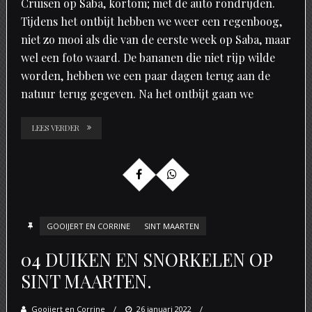
Cruisen op Saba, kortom; met de auto rondrijden.
Tijdens het ontbijt hebben we weer een regenboog,
niet zo mooi als die van de eerste week op Saba, maar
wel een foto waard. De bananen die niet rijp wilde
worden, hebben we een paar dagen terug aan de
natuur terug gegeven. Na het ontbijt gaan we
LEES VERDER
GOOIJERT EN CORRINE
SINT MAARTEN
04 DUIKEN EN SNORKELEN OP
SINT MAARTEN.
Gooijert en Corrine
Posted
26 januari 2022