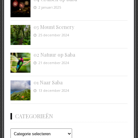
2 januari 2025
03 Mount Scenery
25 december 2024
02 Natuur op Saba
21 december 2024
01 Naar Saba
13 december 2024
CATEGORIEËN
Categorieën