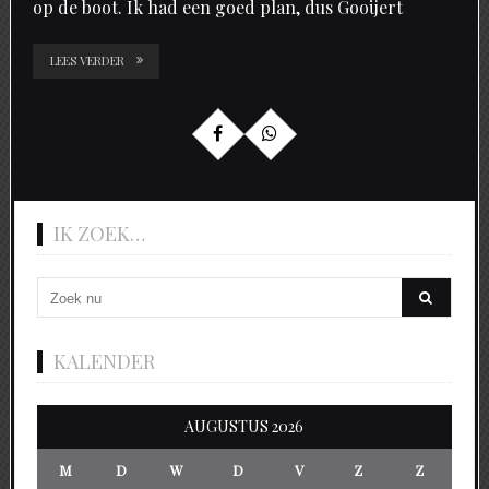
op de boot. Ik had een goed plan, dus Gooijert
LEES VERDER
IK ZOEK…
KALENDER
AUGUSTUS 2026
M
D
W
D
V
Z
Z