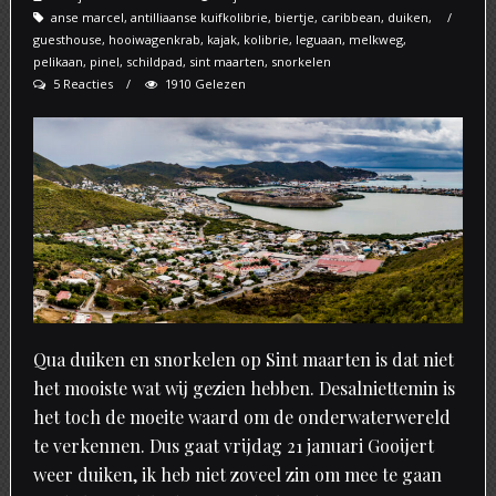
anse marcel
,
antilliaanse kuifkolibrie
on
,
biertje
,
caribbean
,
duiken
,
guesthouse
,
hooiwagenkrab
,
kajak
,
kolibrie
,
leguaan
,
melkweg
,
pelikaan
,
pinel
,
schildpad
,
sint maarten
,
snorkelen
5 Reacties
1910 Gelezen
Qua duiken en snorkelen op Sint maarten is dat niet
het mooiste wat wij gezien hebben. Desalniettemin is
het toch de moeite waard om de onderwaterwereld
te verkennen. Dus gaat vrijdag 21 januari Gooijert
weer duiken, ik heb niet zoveel zin om mee te gaan