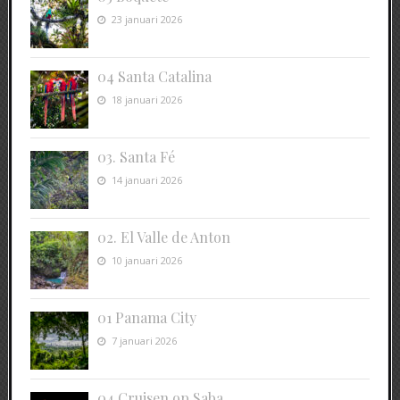
23 januari 2026
04 Santa Catalina
18 januari 2026
03. Santa Fé
14 januari 2026
02. El Valle de Anton
10 januari 2026
01 Panama City
7 januari 2026
04 Cruisen op Saba