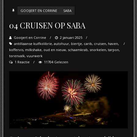
GOOIJERT EN CORRINE
SABA
04 CRUISEN OP SABA
Gooijert en Corrine
Posted
2 januari 2025
antilliaanse kuifkolibrie
,
autohuur
on
,
biertje
,
carib
,
cruisen
,
haven
,
koffervis
,
milkshake
,
oud en nieuw
,
schaamkrab
,
snorkelen
,
tarpon
,
torenvalk
,
vuurwerk
1 Reactie
11704 Gelezen