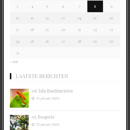
3
4
5
6
7
8
9
10
11
12
13
14
15
16
17
18
19
20
21
22
23
24
25
26
27
28
29
30
31
« jan
LAATSTE BERICHTEN
06 Isla Bastimentos
31 januari 2026
05 Boquete
23 januari 2026