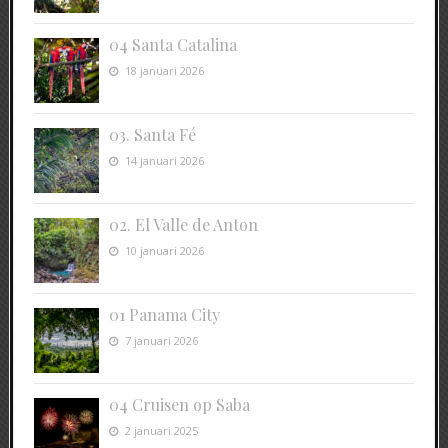
04 Santa Catalina
18 januari 2026
03. Santa Fé
14 januari 2026
02. El Valle de Anton
10 januari 2026
01 Panama City
7 januari 2026
04 Cruisen op Saba
2 januari 2025