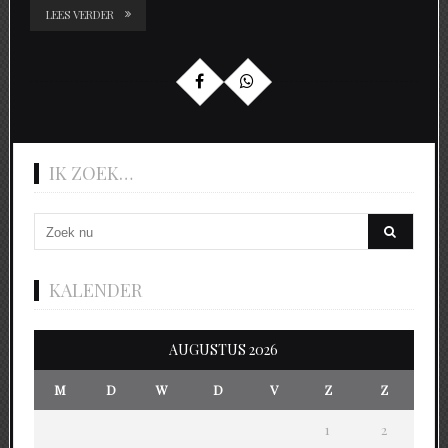
LEES VERDER
IK ZOEK…
KALENDER
AUGUSTUS 2026
M
D
W
D
V
Z
Z
1
2