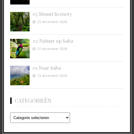
03 Mount Scenery
25 december 2024
02 Natuur op Saba
21 december 2024
01 Naar Saba
13 december 2024
CATEGORIEËN
Categorieën