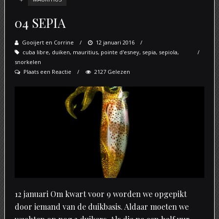
04 SEPIA
Gooijert en Corrine
Posted
12 januari 2016
cuba libre
,
duiken
,
mauritius
on
,
pointe d'esney
,
sepia
,
sepiola
,
snorkelen
Plaats een Reactie
2127 Gelezen
12 januari Om kwart voor 9 worden we opgepikt
door iemand van de duikbasis. Aldaar moeten we