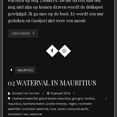
wachten op nog 3 duikers. Als die na een half uur
nog niet zijn op komen draven wordt de duikspot
gewijzigd. Ik ga mee op de boot. Er wordt een uur
gedoken en Gooijert ziet weer een mooie
LEES VERDER
MAURITIUS
02 WATERVAL IN MAURITIUS
Gooijert en Corrine
Posted
8 januari 2016
chamarel waterfal
,
grand bassin mauritius
on
,
gris gris
,
hindoe
,
mauritius
,
nachtsnorkelen
,
pointe d'esney
,
regen
,
rochester
waterfall
,
rochester waterval
,
rose
,
seven coloured earth
,
snorkelen
,
taxi
,
waterval