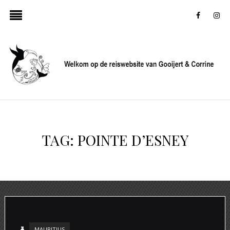
faceboo
in
TAG:
POINTE D’ESNEY
MAURITIUS