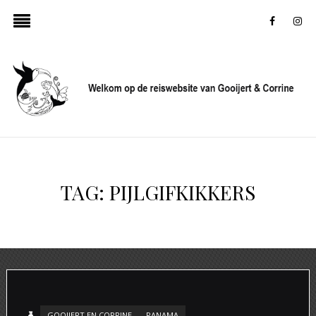
faceboo
in
TAG:
PIJLGIFKIKKERS
GOOIJERT EN CORRINE
PANAMA