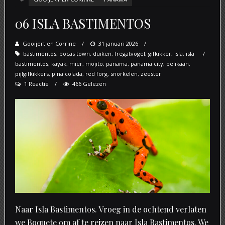
06 ISLA BASTIMENTOS
Gooijert en Corrine
Posted
31 januari 2026
bastimentos
,
bocas town
,
duiken
on
,
fregatvogel
,
gifkikker
,
isla
,
isla
bastimentos
,
kayak
,
mier
,
mojito
,
panama
,
panama city
,
pelikaan
,
pijlgifkikkers
,
pina colada
,
red forg
,
snorkelen
,
zeester
1 Reactie
466 Gelezen
Naar Isla Bastimentos. Vroeg in de ochtend verlaten
we Boquete om af te reizen naar Isla Bastimentos. We