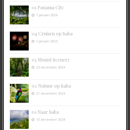
01 Panama City
7 januari 2026
04 Cruisen op Saba
2 januari 2025
03 Mount Scenery
25 december 2024
02 Natuur op Saba
21 december 2024
01 Naar Saba
13 december 2024