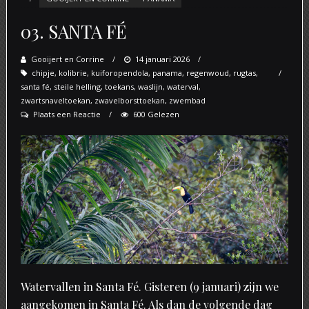
03. SANTA FÉ
Gooijert en Corrine
Posted
14 januari 2026
chipje
,
kolibrie
,
kuiforopendola
on
,
panama
,
regenwoud
,
rugtas
,
santa fé
,
steile helling
,
toekans
,
waslijn
,
waterval
,
zwartsnaveltoekan
,
zwavelborsttoekan
,
zwembad
Plaats een Reactie
600 Gelezen
Watervallen in Santa Fé. Gisteren (9 januari) zijn we
aangekomen in Santa Fé. Als dan de volgende dag