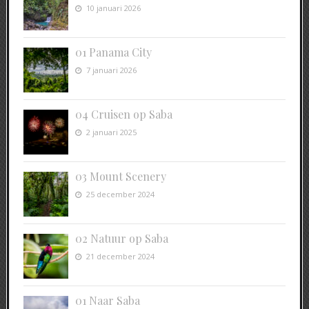
10 januari 2026
01 Panama City
7 januari 2026
04 Cruisen op Saba
2 januari 2025
03 Mount Scenery
25 december 2024
02 Natuur op Saba
21 december 2024
01 Naar Saba