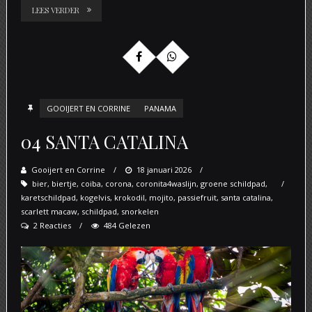
LEES VERDER
GOOIJERT EN CORRINE
PANAMA
04 SANTA CATALINA
Gooijert en Corrine
Posted
18 januari 2026
bier
,
biertje
,
coiba
,
corona
,
coronita4waslijn
on
,
groene schildpad
,
karetschildpad
,
kogelvis
,
krokodil
,
mojito
,
passiefruit
,
santa catalina
,
scarlett macaw
,
schildpad
,
snorkelen
2 Reacties
484 Gelezen