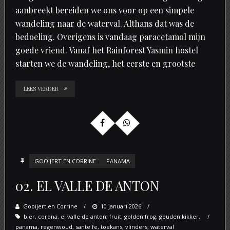
aanbreekt bereiden we ons voor op een simpele
wandeling naar de waterval. Althans dat was de
bedoeling. Overigens is vandaag paracetamol mijn
goede vriend. Vanaf het Rainforest Yasmin hostel
starten we de wandeling, het eerste en grootste
LEES VERDER
GOOIJERT EN CORRINE
PANAMA
02. EL VALLE DE ANTON
Gooijert en Corrine
Posted
10 januari 2026
bier
,
corona
,
el valle de anton
on
,
fruit
,
golden frog
,
gouden kikker
,
panama
,
regenwoud
,
sante fe
,
toekans
,
vlinders
,
waterval