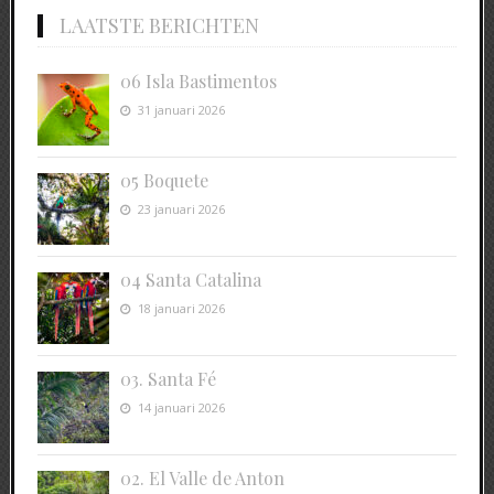
LAATSTE BERICHTEN
06 Isla Bastimentos
31 januari 2026
05 Boquete
23 januari 2026
04 Santa Catalina
18 januari 2026
03. Santa Fé
14 januari 2026
02. El Valle de Anton