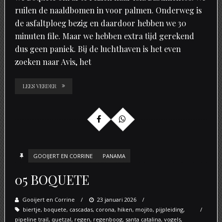
ruilen de naaldbomen in voor palmen. Onderweg is
de asfaltploeg bezig en daardoor hebben we 30
minuten file. Maar we hebben extra tijd gerekend
dus geen paniek. Bij de luchthaven is het even
zoeken naar Avis, het
LEES VERDER
GOOIJERT EN CORRINE
PANAMA
05 BOQUETE
Gooijert en Corrine
Posted
23 januari 2026
biertje
,
boquete
,
cascadas
,
corona
on
,
hiken
,
mojito
,
pijpleiding
,
pipeline trail
,
quetzal
,
regen
,
regenboog
,
santa catalina
,
vogels
,