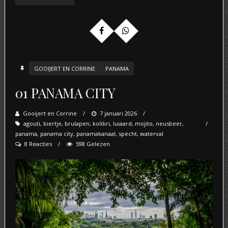
GOOIJERT EN CORRINE
PANAMA
01 PANAMA CITY
Gooijert en Corrine
Posted
7 januari 2026
agouti
,
biertje
,
brulapen
,
kolibri
on
,
luiaard
,
mojito
,
neusbeer
,
panama
,
panama city
,
panamakanaal
,
specht
,
waterval
8 Reacties
598 Gelezen