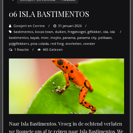
06 ISLA BASTIMENTOS
Gooijert en Corrine
Posted
31 januari 2026
bastimentos
,
bocas town
,
duiken
on
,
fregatvogel
,
gifkikker
,
isla
,
isla
bastimentos
,
kayak
,
mier
,
mojito
,
panama
,
panama city
,
pelikaan
,
pijlgifkikkers
,
pina colada
,
red forg
,
snorkelen
,
zeester
1 Reactie
465 Gelezen
Naar Isla Bastimentos. Vroeg in de ochtend verlaten
we Boquete om af te reizen naar Isla Bastimentos. We