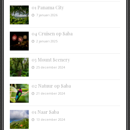
01 Panama City
7 januari 2026
04 Cruisen op Saba
2 januari 2025
03 Mount Scenery
25 december 2024
02 Natuur op Saba
21 december 2024
01 Naar Saba
13 december 2024