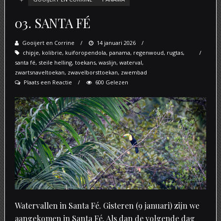
03. SANTA FÉ
Gooijert en Corrine
Posted
14 januari 2026
chipje
,
kolibrie
,
kuiforopendola
on
,
panama
,
regenwoud
,
rugtas
,
santa fé
,
steile helling
,
toekans
,
waslijn
,
waterval
,
zwartsnaveltoekan
,
zwavelborsttoekan
,
zwembad
Plaats een Reactie
600 Gelezen
Watervallen in Santa Fé. Gisteren (9 januari) zijn we
aangekomen in Santa Fé. Als dan de volgende dag