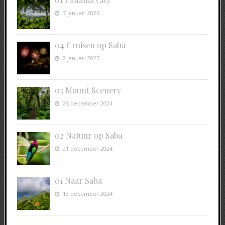
7 januari 2026
04 Cruisen op Saba
2 januari 2025
03 Mount Scenery
25 december 2024
02 Natuur op Saba
21 december 2024
01 Naar Saba
13 december 2024