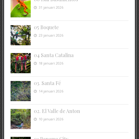
31 januari 2026
05 Boquete
23 januari 2026
04 Santa Catalina
18 januari 2026
03. Santa Fé
14 januari 2026
02. El Valle de Anton
10 januari 2026
01 Panama City