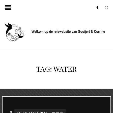
faceboo
in
TAG:
WATER
GOOIJERT EN CORRINE
PANAMA