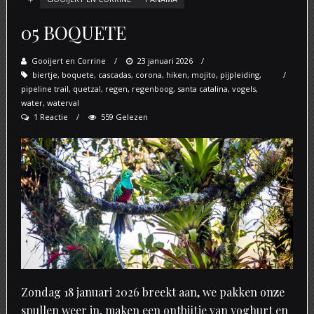
05 BOQUETE
Gooijert en Corrine
Posted
23 januari 2026
biertje
,
boquete
,
cascadas
,
corona
on
,
hiken
,
mojito
,
pijpleiding
,
pipeline trail
,
quetzal
,
regen
,
regenboog
,
santa catalina
,
vogels
,
water
,
waterval
1 Reactie
559 Gelezen
Zondag 18 januari 2026 breekt aan, we pakken onze
spullen weer in, maken een ontbijtje van yoghurt en