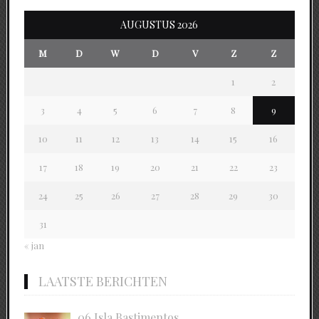
AUGUSTUS 2026
M
D
W
D
V
Z
Z
1
2
3
4
5
6
7
8
9
10
11
12
13
14
15
16
17
18
19
20
21
22
23
24
25
26
27
28
29
30
31
« jan
LAATSTE BERICHTEN
06 Isla Bastimentos