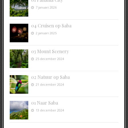
7 januari 2026
04 Cruisen op Saba
2 januari 2025
03 Mount Scenery
25 december 2024
02 Natuur op Saba
21 december 2024
01 Naar Saba
13 december 2024