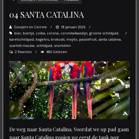
04 SANTA CATALINA
Gooijert en Corrine
Posted
18 januari 2026
bier
,
biertje
,
coiba
,
corona
,
coronita4waslijn
on
,
groene schildpad
,
karetschildpad
,
kogelvis
,
krokodil
,
mojito
,
passiefruit
,
santa catalina
,
scarlett macaw
,
schildpad
,
snorkelen
2 Reacties
486 Gelezen
De weg naar Santa Catalina. Voordat we op pad gaan
naar Santa Catalina gooien we eerst de tank nog