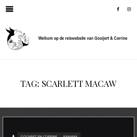
faceboo
in
TAG:
SCARLETT MACAW
GOOIJERT EN CORRINE
PANAMA