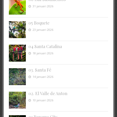
31 januari 2026
05 Boquete
23 januari 2026
04 Santa Catalina
18 januari 2026
03. Santa Fé
14 januari 2026
02. El Valle de Anton
10 januari 2026
01 Panama City