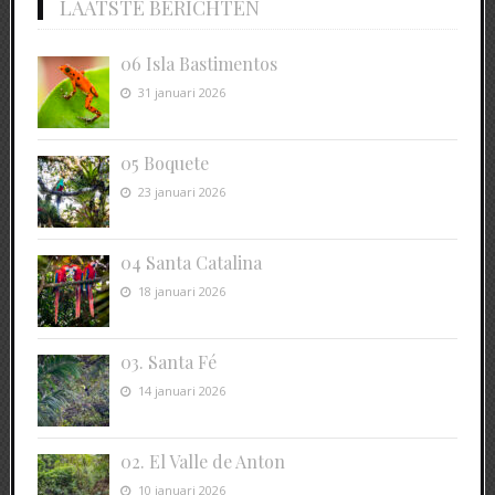
LAATSTE BERICHTEN
06 Isla Bastimentos
31 januari 2026
05 Boquete
23 januari 2026
04 Santa Catalina
18 januari 2026
03. Santa Fé
14 januari 2026
02. El Valle de Anton
10 januari 2026