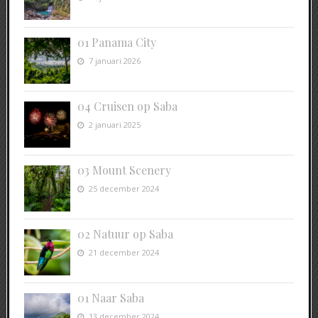
01 Panama City
7 januari 2026
04 Cruisen op Saba
2 januari 2025
03 Mount Scenery
25 december 2024
02 Natuur op Saba
21 december 2024
01 Naar Saba
13 december 2024