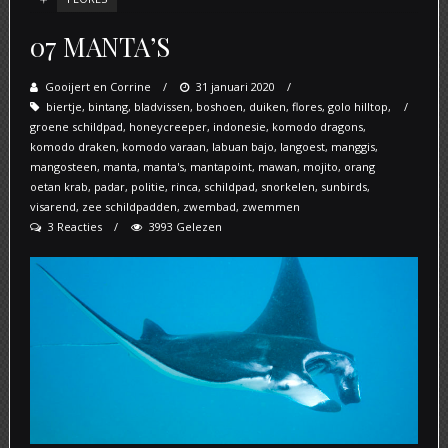
07 MANTA’S
Gooijert en Corrine
Posted
31 januari 2020
biertje
,
bintang
,
bladvissen
,
on
boshoen
,
duiken
,
flores
,
golo hilltop
,
groene schildpad
,
honeycreeper
,
indonesie
,
komodo dragons
,
komodo draken
,
komodo varaan
,
labuan bajo
,
langoest
,
manggis
,
mangosteen
,
manta
,
manta's
,
mantapoint
,
mawan
,
mojito
,
orang
oetan krab
,
padar
,
politie
,
rinca
,
schildpad
,
snorkelen
,
sunbirds
,
visarend
,
zee schildpadden
,
zwembad
,
zwemmen
3 Reacties
3993 Gelezen