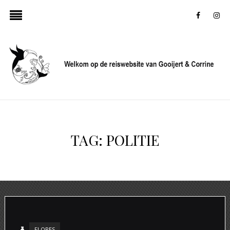
faceboo
in
TAG:
POLITIE
FLORES