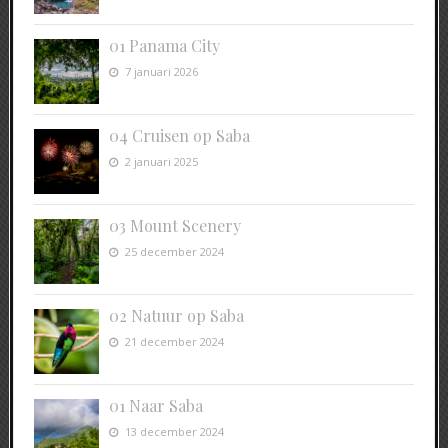
01 Panama City
7 januari 2026
04 Cruisen op Saba
2 januari 2025
03 Mount Scenery
25 december 2024
02 Natuur op Saba
21 december 2024
01 Naar Saba
13 december 2024