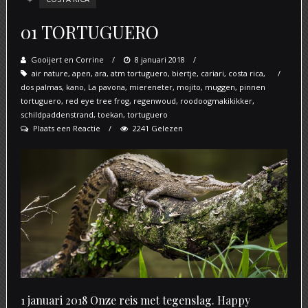
01 TORTUGUERO
Gooijert en Corrine
Posted
8 januari 2018
air nature
,
apen
,
ara
,
atm tortuguero
on
,
biertje
,
cariari
,
costa rica
,
dos palmas
,
kano
,
La pavona
,
miereneter
,
mojito
,
muggen
,
pinnen
tortuguero
,
red eye tree frog
,
regenwoud
,
roodoogmakikikker
,
schildpaddenstrand
,
toekan
,
tortuguero
Plaats een Reactie
2241 Gelezen
1 januari 2018 Onze reis met tegenslag. Happy