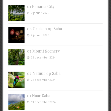
01 Panama City
7 januari 2026
04 Cruisen op Saba
2 januari 2025
03 Mount Scenery
25 december 2024
02 Natuur op Saba
21 december 2024
01 Naar Saba
13 december 2024