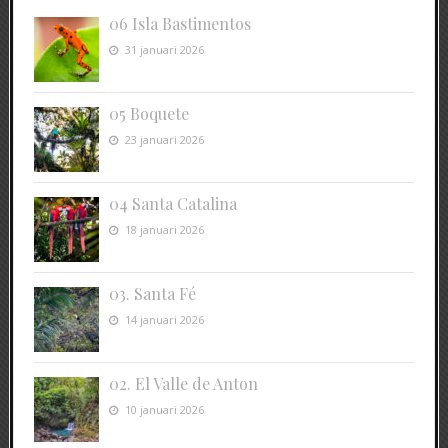
06 Isla Bastimentos
31 januari 2026
05 Boquete
23 januari 2026
04 Santa Catalina
18 januari 2026
03. Santa Fé
14 januari 2026
02. El Valle de Anton
10 januari 2026