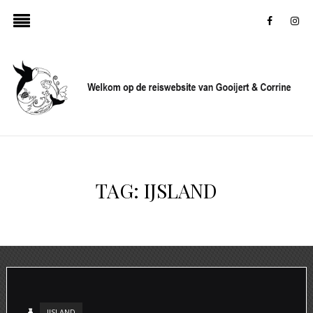
faceboo
in
TAG:
IJSLAND
IJSLAND