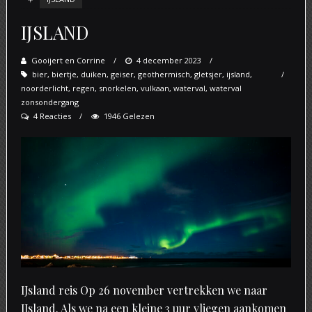
IJSLAND
Gooijert en Corrine
Posted
4 december 2023
bier
,
biertje
,
duiken
,
geiser
,
on
geothermisch
,
gletsjer
,
ijsland
,
noorderlicht
,
regen
,
snorkelen
,
vulkaan
,
waterval
,
waterval
zonsondergang
4 Reacties
1946 Gelezen
IJsland reis Op 26 november vertrekken we naar
IJsland. Als we na een kleine 3 uur vliegen aankomen