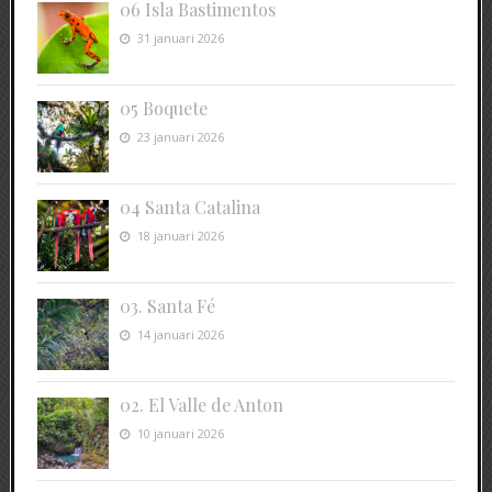
06 Isla Bastimentos
31 januari 2026
05 Boquete
23 januari 2026
04 Santa Catalina
18 januari 2026
03. Santa Fé
14 januari 2026
02. El Valle de Anton
10 januari 2026