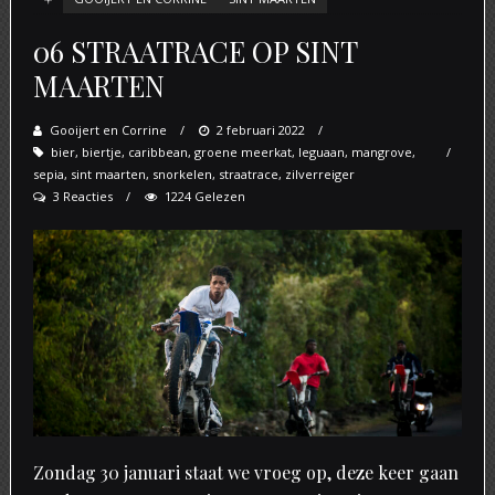
06 STRAATRACE OP SINT
MAARTEN
Gooijert en Corrine
Posted
2 februari 2022
bier
,
biertje
,
caribbean
,
groene meerkat
on
,
leguaan
,
mangrove
,
sepia
,
sint maarten
,
snorkelen
,
straatrace
,
zilverreiger
3 Reacties
1224 Gelezen
Zondag 30 januari staat we vroeg op, deze keer gaan