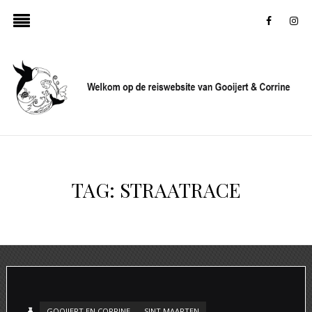
faceboo
in
TAG:
STRAATRACE
GOOIJERT EN CORRINE
SINT MAARTEN