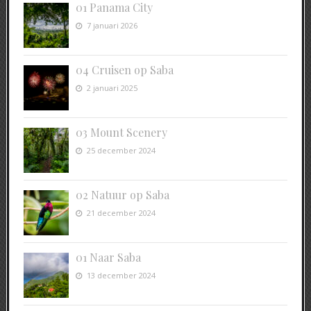
01 Panama City
7 januari 2026
04 Cruisen op Saba
2 januari 2025
03 Mount Scenery
25 december 2024
02 Natuur op Saba
21 december 2024
01 Naar Saba
13 december 2024