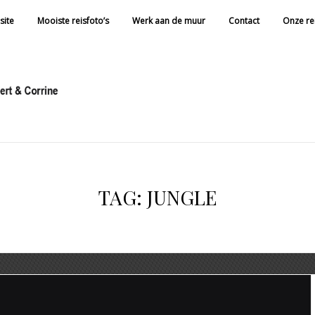
site
Mooiste reisfoto’s
Werk aan de muur
Contact
Onze re
TAG:
JUNGLE