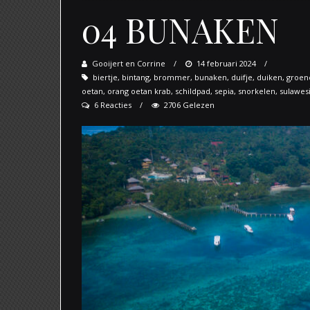
04 BUNAKEN
Gooijert en Corrine
Posted
14 februari 2024
biertje
,
bintang
,
brommer
,
bunaken
on
,
duifje
,
duiken
,
groen
oetan
,
orang oetan krab
,
schildpad
,
sepia
,
snorkelen
,
sulawes
6 Reacties
2706 Gelezen