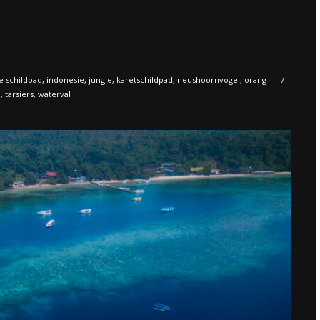
e schildpad
,
indonesie
,
jungle
,
karetschildpad
,
neushoornvogel
,
orang
i
,
tarsiers
,
waterval