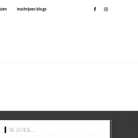
facebook
instagram
izen
Inschrijven blogs
IK ZOEK…