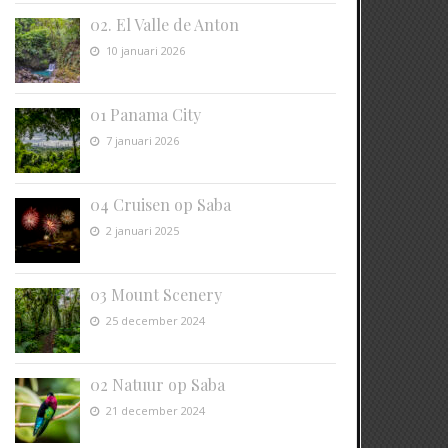
02. El Valle de Anton
10 januari 2026
01 Panama City
7 januari 2026
04 Cruisen op Saba
2 januari 2025
03 Mount Scenery
25 december 2024
02 Natuur op Saba
21 december 2024