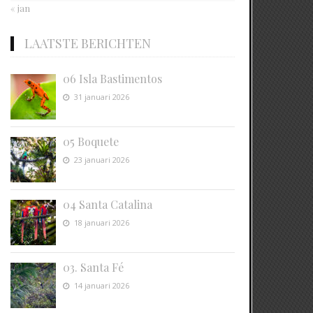
« jan
LAATSTE BERICHTEN
06 Isla Bastimentos
31 januari 2026
05 Boquete
23 januari 2026
04 Santa Catalina
18 januari 2026
03. Santa Fé
14 januari 2026