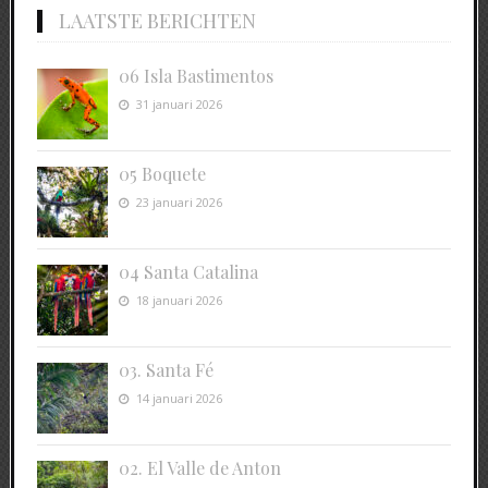
LAATSTE BERICHTEN
06 Isla Bastimentos
31 januari 2026
05 Boquete
23 januari 2026
04 Santa Catalina
18 januari 2026
03. Santa Fé
14 januari 2026
02. El Valle de Anton