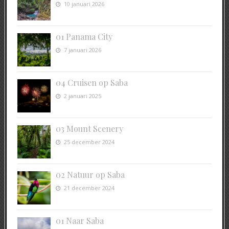
10 januari 2026
01 Panama City
7 januari 2026
04 Cruisen op Saba
2 januari 2025
03 Mount Scenery
25 december 2024
02 Natuur op Saba
21 december 2024
01 Naar Saba