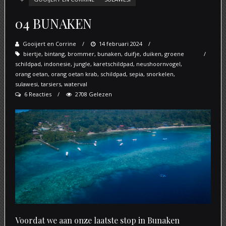
04 BUNAKEN
Gooijert en Corrine
Posted
14 februari 2024
biertje
,
bintang
,
brommer
,
bunaken
on
,
duifje
,
duiken
,
groene
schildpad
,
indonesie
,
jungle
,
karetschildpad
,
neushoornvogel
,
orang oetan
,
orang oetan krab
,
schildpad
,
sepia
,
snorkelen
,
sulawesi
,
tarsiers
,
waterval
6 Reacties
2708 Gelezen
Voordat we aan onze laatste stop in Bunaken