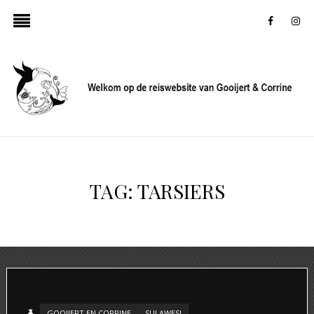
faceboo
in
TAG:
TARSIERS
GOOIJERT EN CORRINE
SULAWESI