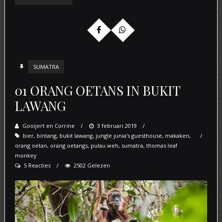
SUMATRA
01 ORANG OETANS IN BUKIT
LAWANG
Gooijert en Corrine
Posted
3 februari 2019
bier
,
bintang
,
bukit lawang
,
jungle junia's guesthouse
on
,
makaken
,
orang oetan
,
orang oetangs
,
pulau weh
,
sumatra
,
thomas leaf
monkey
5 Reacties
2502 Gelezen