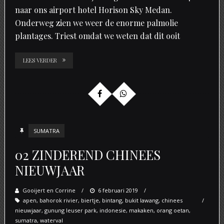
naar ons airport hotel Horison Sky Medan.
Onderweg zien we weer de enorme palmolie
plantages. Triest omdat we weten dat dit ooit
LEES VERDER
SUMATRA
02 ZINDEREND CHINEES
NIEUWJAAR
Gooijert en Corrine
Posted
6 februari 2019
apen
,
bahorok rivier
,
biertje
on
,
bintang
,
bukit lawang
,
chinees
nieuwjaar
,
gunung leuser park
,
indonesie
,
makaken
,
orang oetan
,
sumatra
,
waterval