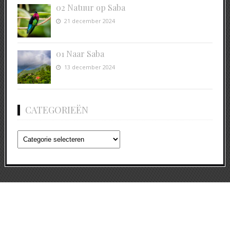
02 Natuur op Saba
21 december 2024
01 Naar Saba
13 december 2024
CATEGORIEËN
Categorieën