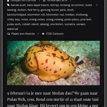
Gooijert en Corrine
Posted
16 februari 2019
banda aceh
,
batu kapal beach
on
,
biertje
,
bintang
,
brommer
,
bukit
lawang
,
duiken
,
fast ferry
,
gunung leuser park
,
ibioh
,
karetschildpad
,
kilometer nol
,
kilometer nul
,
medan
,
melkweg
,
milky way
,
mina
,
orang oetan
,
orang oetang
,
peles place
,
pria laot
,
pulau weh
,
rubiah island
,
sabang
,
snorkelen
,
sumatra
,
varaan
,
waterval
Plaats een Reactie
3120 Gelezen
9 februari Ga je mee naar Medan dan? We gaan naar
Pulau Weh, yess. Rond een uurtje of 11 staat onze taxi
naar Medan klaar. Hij brengt ons in een kleine 4 uur