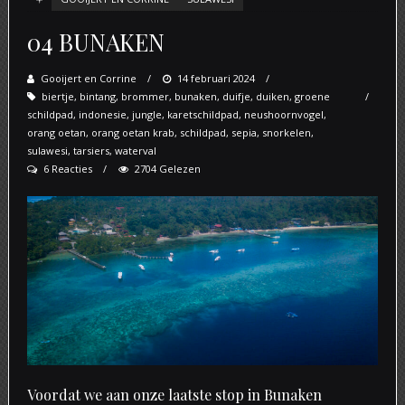
04 BUNAKEN
Gooijert en Corrine
Posted
14 februari 2024
biertje
,
bintang
,
brommer
,
bunaken
on
,
duifje
,
duiken
,
groene
schildpad
,
indonesie
,
jungle
,
karetschildpad
,
neushoornvogel
,
orang oetan
,
orang oetan krab
,
schildpad
,
sepia
,
snorkelen
,
sulawesi
,
tarsiers
,
waterval
6 Reacties
2704 Gelezen
Voordat we aan onze laatste stop in Bunaken