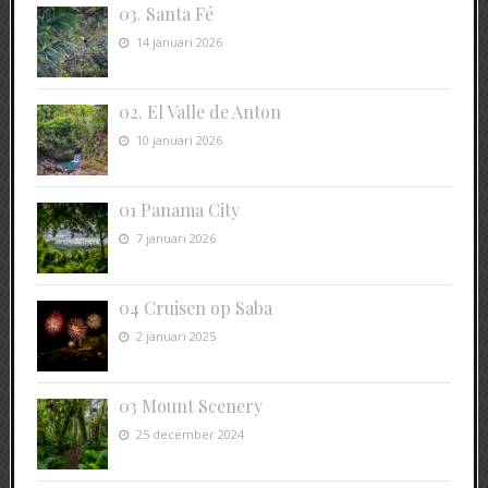
03. Santa Fé
14 januari 2026
02. El Valle de Anton
10 januari 2026
01 Panama City
7 januari 2026
04 Cruisen op Saba
2 januari 2025
03 Mount Scenery
25 december 2024