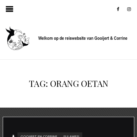
faceboo
in
TAG:
ORANG OETAN
GOOIJERT EN CORRINE
SULAWESI