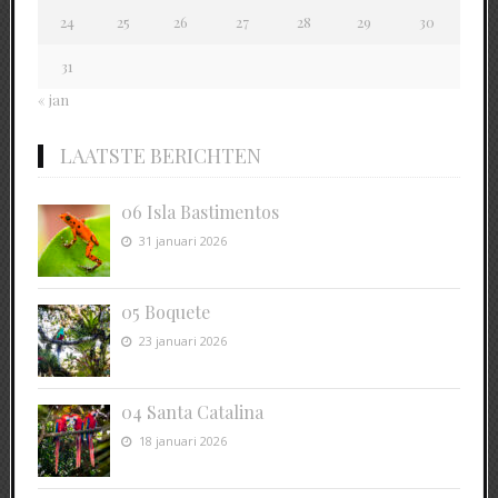
24
25
26
27
28
29
30
31
« jan
LAATSTE BERICHTEN
06 Isla Bastimentos
31 januari 2026
05 Boquete
23 januari 2026
04 Santa Catalina
18 januari 2026